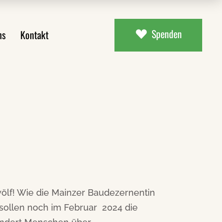
Spenden
ns
Kontakt
ial
uns
aterial
wölf! Wie die Mainzer Baudezernentin
, sollen noch im Februar 2024 die