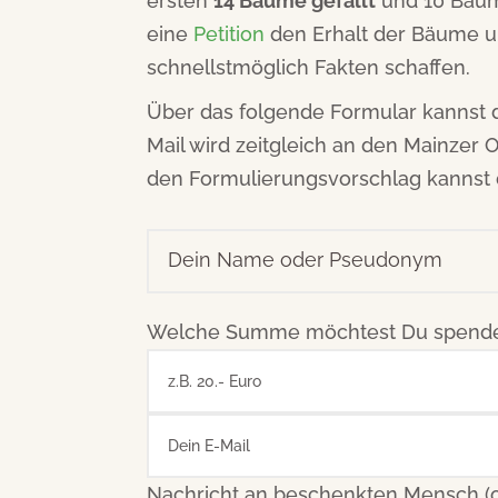
ersten
14 Bäume gefällt
und 10 Bäum
eine
Petition
den Erhalt der Bäume u
schnellstmöglich Fakten schaffen.
Über das folgende Formular kannst d
Mail wird zeitgleich an den Mainzer
den Formulierungsvorschlag kannst 
Welche Summe möchtest Du spenden
Nachricht an beschenkten Mensch (op