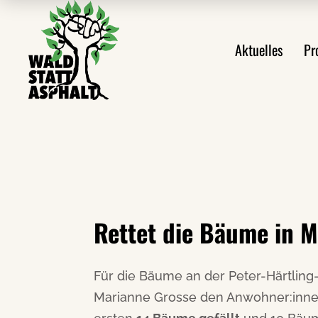
Alle Meldungen
Prote
Aktuelles
Pr
Ankündigungen
Prote
Aus den Protesten
Veröffentlichungen
Alle Meldungen
Videos
Ankündigungen
Pressemeldungen
Aus den Protes
Newsletter
Veröffentlichu
Rettet die Bäume in M
Videos
Für die Bäume an der Peter-Härtling
Pressemeldung
Marianne Grosse den Anwohner:inn
Newsletter