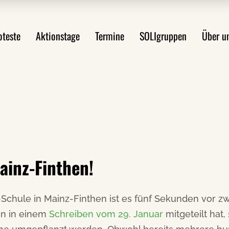
ste im Überblick
Mobilitätswende jetzt!
Über uns
oteste
Aktionstage
Termine
SOLIgruppen
Über u
st anmelden
FAQ Demoanmeldung
WsA-Mater
Aktionsideen
Aktionsleitfaden
Proteste im Überblick
Mobilitätswende jetzt!
Über 
Protest anmelden
FAQ Demoanmeldung
WsA-M
ten
Aktionsideen
ngen
Aktionsleitfaden
ainz-Finthen!
-Schule in Mainz-Finthen ist es fünf Sekunden vor z
en
en in einem
Schreiben vom 29. Januar
mitgeteilt hat