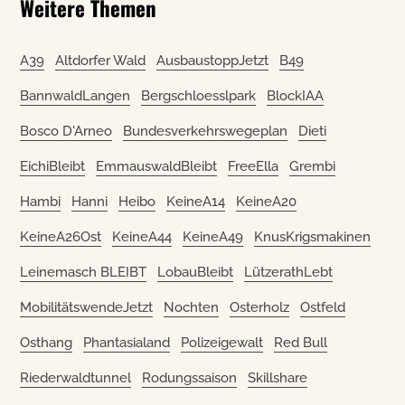
Weitere Themen
A39
Altdorfer Wald
AusbaustoppJetzt
B49
BannwaldLangen
Bergschloesslpark
BlockIAA
Bosco D'Arneo
Bundesverkehrswegeplan
Dieti
EichiBleibt
EmmauswaldBleibt
FreeElla
Grembi
Hambi
Hanni
Heibo
KeineA14
KeineA20
KeineA26Ost
KeineA44
KeineA49
KnusKrigsmakinen
Leinemasch BLEIBT
LobauBleibt
LützerathLebt
MobilitätswendeJetzt
Nochten
Osterholz
Ostfeld
Osthang
Phantasialand
Polizeigewalt
Red Bull
Riederwaldtunnel
Rodungssaison
Skillshare