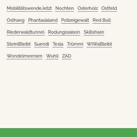
MobilitätswendeJetzt
Nochten
Osterholz
Ostfeld
Osthang
Phantasialand
Polizeigewalt
Red Bull
Riederwaldtunnel
Rodungssaison
Skillshare
SteiniBleibt
Suendi
Tesla
Trümmi
WiWaBleibt
Wondelmeersen
Wuhli
ZAD