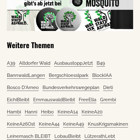
Weitere Themen
A39
Altdorfer Wald
AusbaustoppJetzt
B49
BannwaldLangen
Bergschloesslpark
BlockIAA
Bosco D'Arneo
Bundesverkehrswegeplan
Dieti
EichiBleibt
EmmauswaldBleibt
FreeElla
Grembi
Hambi
Hanni
Heibo
KeineA14
KeineA20
KeineA26Ost
KeineA44
KeineA49
KnusKrigsmakinen
Leinemasch BLEIBT
LobauBleibt
LützerathLebt