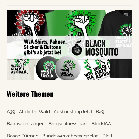
Weitere Themen
A39
Altdorfer Wald
AusbaustoppJetzt
B49
BannwaldLangen
Bergschloesslpark
BlockIAA
Bosco D'Arneo
Bundesverkehrswegeplan
Dieti