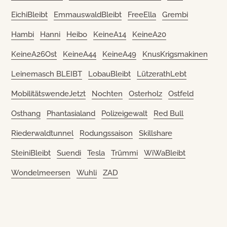
EichiBleibt
EmmauswaldBleibt
FreeElla
Grembi
Hambi
Hanni
Heibo
KeineA14
KeineA20
KeineA26Ost
KeineA44
KeineA49
KnusKrigsmakinen
Leinemasch BLEIBT
LobauBleibt
LützerathLebt
MobilitätswendeJetzt
Nochten
Osterholz
Ostfeld
Osthang
Phantasialand
Polizeigewalt
Red Bull
Riederwaldtunnel
Rodungssaison
Skillshare
SteiniBleibt
Suendi
Tesla
Trümmi
WiWaBleibt
Wondelmeersen
Wuhli
ZAD