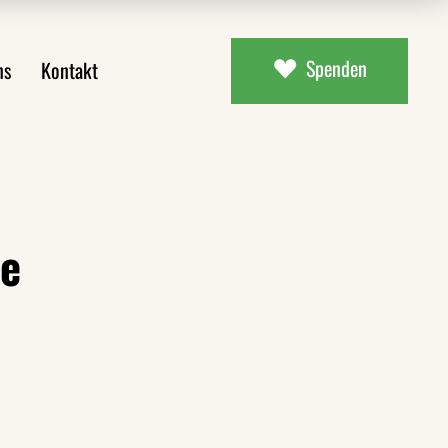
Spenden
ns
Kontakt
ial
uns
aterial
te