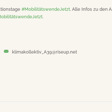
ktionstage
#MobilitätswendeJetzt
. Alle Infos zu den
bilitätswendeJetzt
.
klimakollektiv_A39@riseup.net