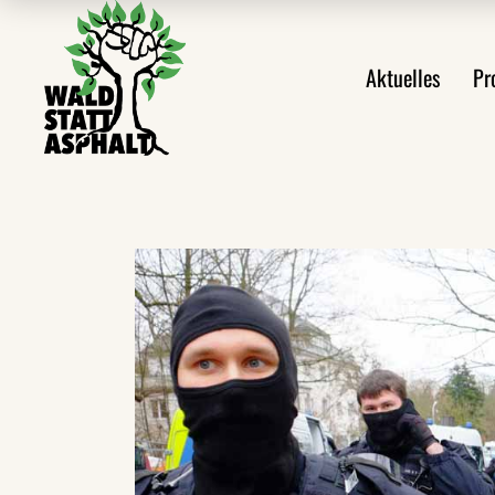
Alle Meldungen
Prote
Aktuelles
Pr
Ankündigungen
Prote
Aus den Protesten
Veröffentlichungen
Alle Meldungen
Videos
Ankündigungen
Pressemeldungen
Aus den Protes
Newsletter
Veröffentlichu
Videos
Pressemeldung
Newsletter