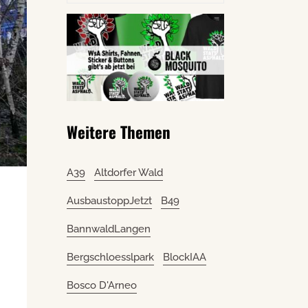
Weitere Themen
A39
Altdorfer Wald
AusbaustoppJetzt
B49
BannwaldLangen
Bergschloesslpark
BlockIAA
Bosco D'Arneo