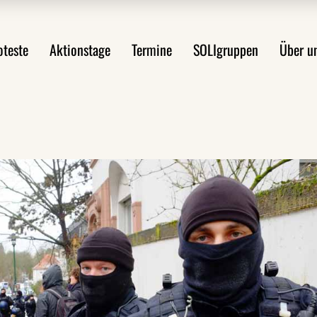
ste im Überblick
Mobilitätswende jetzt!
Über uns
oteste
Aktionstage
Termine
SOLIgruppen
Über u
st anmelden
FAQ Demoanmeldung
WsA-Mater
Aktionsideen
Aktionsleitfaden
Proteste im Überblick
Mobilitätswende jetzt!
Über 
Protest anmelden
FAQ Demoanmeldung
WsA-M
ten
Aktionsideen
ngen
Aktionsleitfaden
en