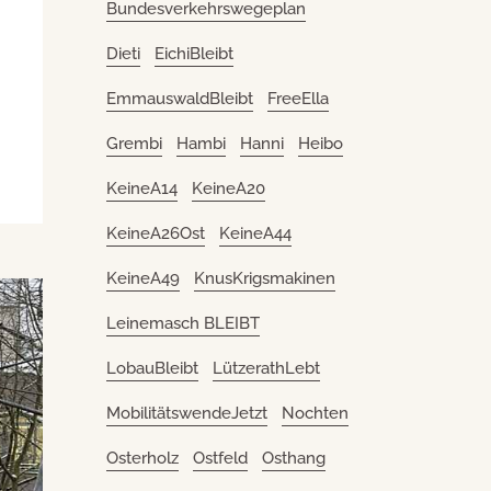
Bundesverkehrswegeplan
Dieti
EichiBleibt
EmmauswaldBleibt
FreeElla
Grembi
Hambi
Hanni
Heibo
KeineA14
KeineA20
KeineA26Ost
KeineA44
KeineA49
KnusKrigsmakinen
Leinemasch BLEIBT
LobauBleibt
LützerathLebt
MobilitätswendeJetzt
Nochten
Osterholz
Ostfeld
Osthang