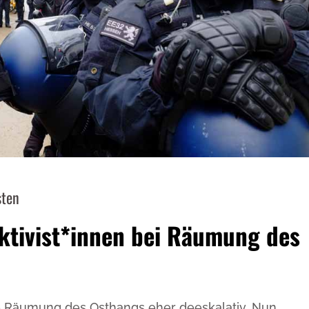
sten
Aktivist*innen bei Räumung des
ie Räumung des Osthangs eher deeskalativ. Nun