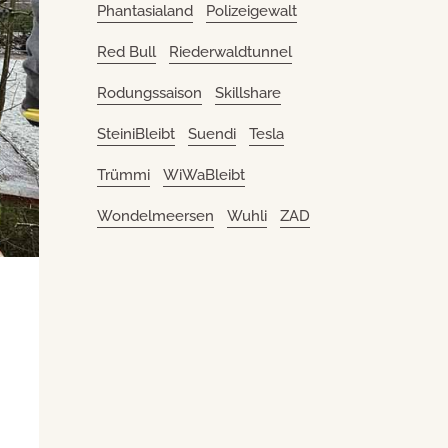
Phantasialand
Polizeigewalt
Red Bull
Riederwaldtunnel
Rodungssaison
Skillshare
SteiniBleibt
Suendi
Tesla
Trümmi
WiWaBleibt
Wondelmeersen
Wuhli
ZAD