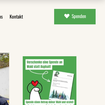
Spenden
ns
Kontakt
ial
uns
aterial