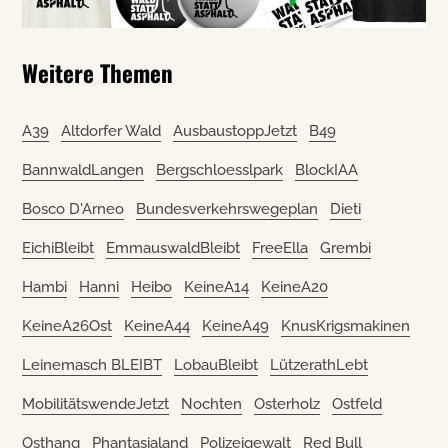
Weitere Themen
A39
Altdorfer Wald
AusbaustoppJetzt
B49
BannwaldLangen
Bergschloesslpark
BlockIAA
Bosco D'Arneo
Bundesverkehrswegeplan
Dieti
EichiBleibt
EmmauswaldBleibt
FreeElla
Grembi
Hambi
Hanni
Heibo
KeineA14
KeineA20
KeineA26Ost
KeineA44
KeineA49
KnusKrigsmakinen
Leinemasch BLEIBT
LobauBleibt
LützerathLebt
MobilitätswendeJetzt
Nochten
Osterholz
Ostfeld
Osthang
Phantasialand
Polizeigewalt
Red Bull