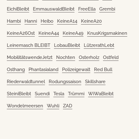
EichiBleibt
EmmauswaldBleibt
FreeElla
Grembi
Hambi
Hanni
Heibo
KeineA14
KeineA20
KeineA26Ost
KeineA44
KeineA49
KnusKrigsmakinen
Leinemasch BLEIBT
LobauBleibt
LützerathLebt
MobilitätswendeJetzt
Nochten
Osterholz
Ostfeld
Osthang
Phantasialand
Polizeigewalt
Red Bull
Riederwaldtunnel
Rodungssaison
Skillshare
SteiniBleibt
Suendi
Tesla
Trümmi
WiWaBleibt
Wondelmeersen
Wuhli
ZAD