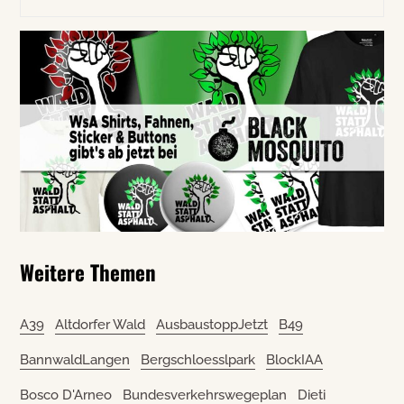
Weitere Themen
A39
Altdorfer Wald
AusbaustoppJetzt
B49
BannwaldLangen
Bergschloesslpark
BlockIAA
Bosco D'Arneo
Bundesverkehrswegeplan
Dieti