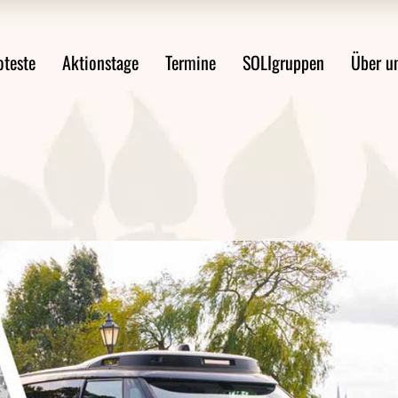
ste im Überblick
Mobilitätswende jetzt!
Über uns
oteste
Aktionstage
Termine
SOLIgruppen
Über u
st anmelden
FAQ Demoanmeldung
WsA-Mater
Aktionsideen
Aktionsleitfaden
Proteste im Überblick
Mobilitätswende jetzt!
Über 
Protest anmelden
FAQ Demoanmeldung
WsA-M
ten
Aktionsideen
ngen
Aktionsleitfaden
en