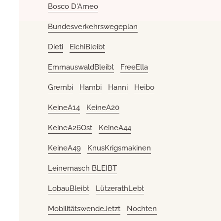
Bosco D'Arneo
Bundesverkehrswegeplan
Dieti
EichiBleibt
EmmauswaldBleibt
FreeElla
Grembi
Hambi
Hanni
Heibo
KeineA14
KeineA20
KeineA26Ost
KeineA44
KeineA49
KnusKrigsmakinen
Leinemasch BLEIBT
LobauBleibt
LützerathLebt
MobilitätswendeJetzt
Nochten