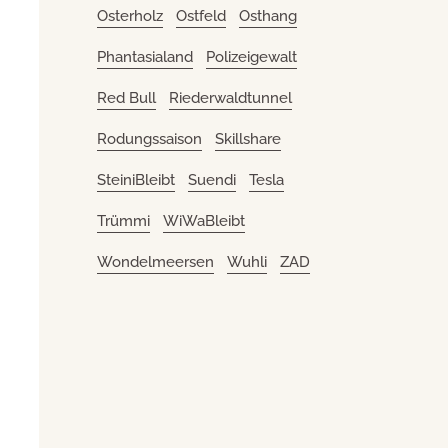
Osterholz
Ostfeld
Osthang
Phantasialand
Polizeigewalt
Red Bull
Riederwaldtunnel
Rodungssaison
Skillshare
SteiniBleibt
Suendi
Tesla
Trümmi
WiWaBleibt
Wondelmeersen
Wuhli
ZAD