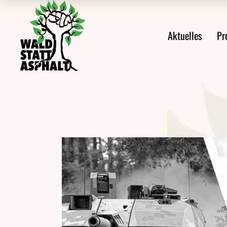
Alle Meldungen
Prote
Aktuelles
Pr
Ankündigungen
Prote
Aus den Protesten
Veröffentlichungen
Alle Meldungen
Videos
Ankündigungen
Pressemeldungen
Aus den Protes
Newsletter
Veröffentlichu
Videos
Pressemeldung
Newsletter