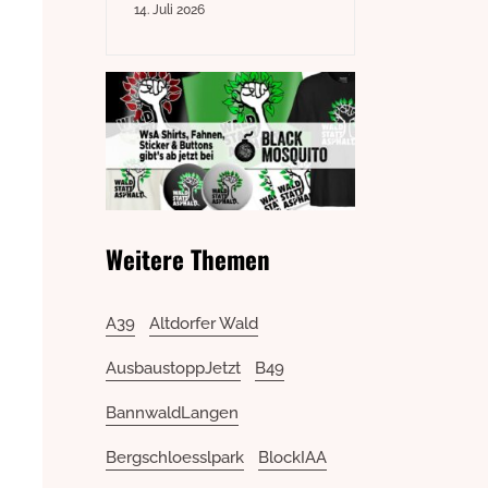
14. Juli 2026
Weitere Themen
A39
Altdorfer Wald
AusbaustoppJetzt
B49
BannwaldLangen
Bergschloesslpark
BlockIAA