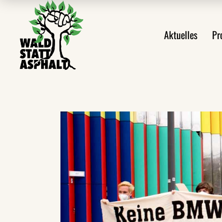
Alle Meldungen
Prote
Aktuelles
Pr
Ankündigungen
Prote
Aus den Protesten
Veröffentlichungen
Alle Meldungen
Videos
Ankündigungen
Pressemeldungen
Aus den Protes
Newsletter
Veröffentlichu
Videos
Pressemeldung
Newsletter