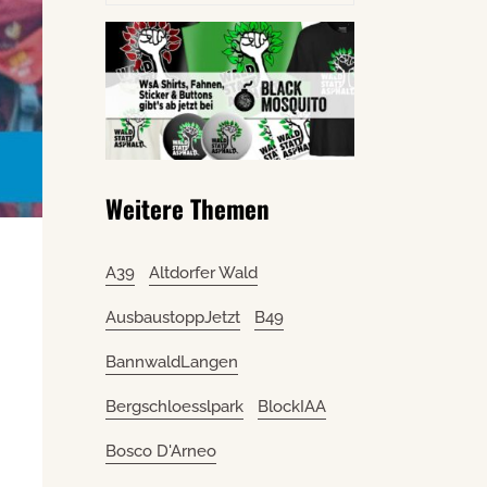
Weitere Themen
A39
Altdorfer Wald
AusbaustoppJetzt
B49
BannwaldLangen
Bergschloesslpark
BlockIAA
Bosco D'Arneo