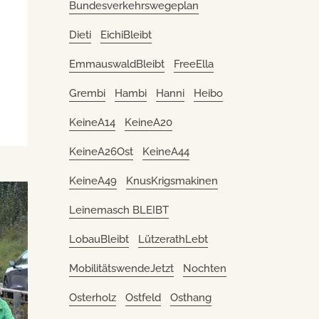
Bundesverkehrswegeplan
Dieti
EichiBleibt
EmmauswaldBleibt
FreeElla
Grembi
Hambi
Hanni
Heibo
KeineA14
KeineA20
KeineA26Ost
KeineA44
KeineA49
KnusKrigsmakinen
Leinemasch BLEIBT
LobauBleibt
LützerathLebt
MobilitätswendeJetzt
Nochten
Osterholz
Ostfeld
Osthang