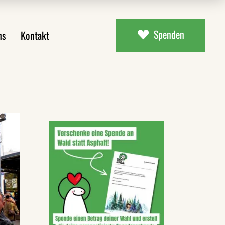
Spenden
ns
Kontakt
ial
uns
aterial