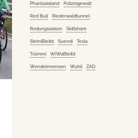
Phantasialand
Polizeigewalt
Red Bull
Riederwaldtunnel
Rodungssaison
Skillshare
SteiniBleibt
Suendi
Tesla
Trümmi
WiWaBleibt
Wondelmeersen
Wuhli
ZAD