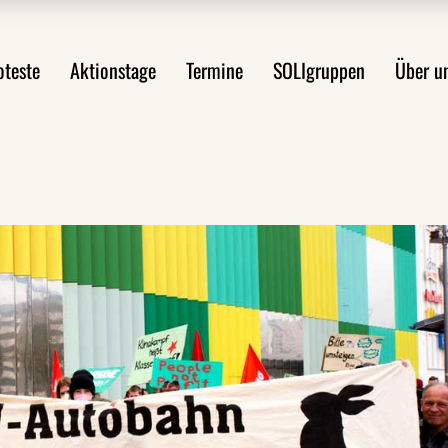
ste im Überblick
Mobilitätswende jetzt!
Über uns
oteste
Aktionstage
Termine
SOLIgruppen
Über u
st anmelden
FAQ Demoanmeldung
WsA-Mater
Aktionsideen
Aktionsleitfaden
Proteste im Überblick
Mobilitätswende jetzt!
Über 
Protest anmelden
FAQ Demoanmeldung
WsA-M
ten
Aktionsideen
ngen
Aktionsleitfaden
en