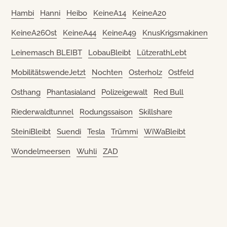
Hambi
Hanni
Heibo
KeineA14
KeineA20
KeineA26Ost
KeineA44
KeineA49
KnusKrigsmakinen
Leinemasch BLEIBT
LobauBleibt
LützerathLebt
MobilitätswendeJetzt
Nochten
Osterholz
Ostfeld
Osthang
Phantasialand
Polizeigewalt
Red Bull
Riederwaldtunnel
Rodungssaison
Skillshare
SteiniBleibt
Suendi
Tesla
Trümmi
WiWaBleibt
Wondelmeersen
Wuhli
ZAD