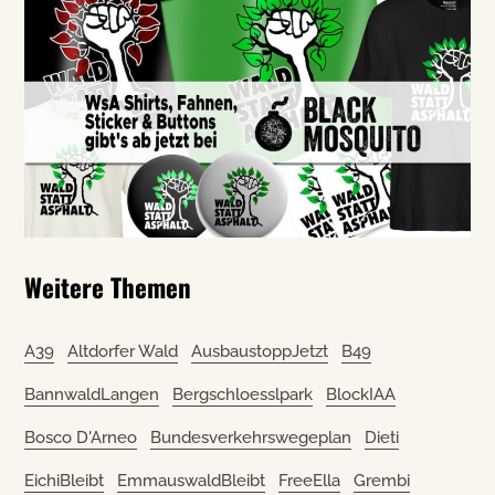
Weitere Themen
A39
Altdorfer Wald
AusbaustoppJetzt
B49
BannwaldLangen
Bergschloesslpark
BlockIAA
Bosco D'Arneo
Bundesverkehrswegeplan
Dieti
EichiBleibt
EmmauswaldBleibt
FreeElla
Grembi