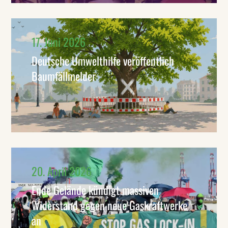
17. Juni 2026
Deutsche Umwelthilfe veröffentlich
Baumfällmelder
20. April 2026
Ende Gelände kündigt massiven
Widerstand gegen neue Gaskraftwerke
an