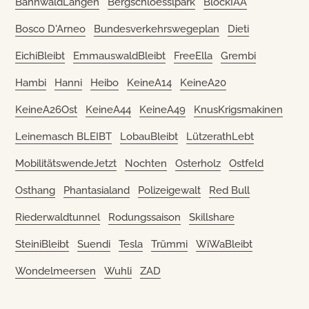
BannwaldLangen
Bergschloesslpark
BlockIAA
Bosco D'Arneo
Bundesverkehrswegeplan
Dieti
EichiBleibt
EmmauswaldBleibt
FreeElla
Grembi
Hambi
Hanni
Heibo
KeineA14
KeineA20
KeineA26Ost
KeineA44
KeineA49
KnusKrigsmakinen
Leinemasch BLEIBT
LobauBleibt
LützerathLebt
MobilitätswendeJetzt
Nochten
Osterholz
Ostfeld
Osthang
Phantasialand
Polizeigewalt
Red Bull
Riederwaldtunnel
Rodungssaison
Skillshare
SteiniBleibt
Suendi
Tesla
Trümmi
WiWaBleibt
Wondelmeersen
Wuhli
ZAD