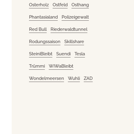
Osterholz
Ostfeld
Osthang
Phantasialand
Polizeigewalt
Red Bull
Riederwaldtunnel
Rodungssaison
Skillshare
SteiniBleibt
Suendi
Tesla
Trümmi
WiWaBleibt
Wondelmeersen
Wuhli
ZAD