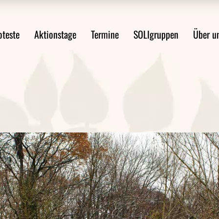
ste im Überblick
Mobilitätswende jetzt!
Über uns
oteste
Aktionstage
Termine
SOLIgruppen
Über u
st anmelden
FAQ Demoanmeldung
WsA-Mater
Aktionsideen
Aktionsleitfaden
Proteste im Überblick
Mobilitätswende jetzt!
Über 
Protest anmelden
FAQ Demoanmeldung
WsA-M
ten
Aktionsideen
ngen
Aktionsleitfaden
en