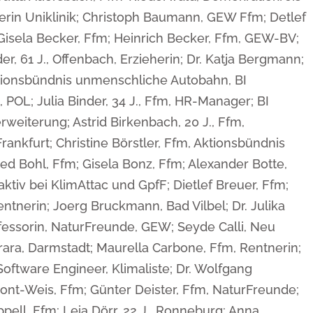
rerin Uniklinik; Christoph Baumann, GEW Ffm; Detlef
isela Becker, Ffm; Heinrich Becker, Ffm, GEW-BV;
r, 61 J., Offenbach, Erzieherin; Dr. Katja Bergmann;
ktionsbündnis unmenschliche Autobahn, BI
 POL; Julia Binder, 34 J., Ffm, HR-Manager; BI
weiterung; Astrid Birkenbach, 20 J., Ffm,
ankfurt; Christine Börstler, Ffm, Aktionsbündnis
 Bohl, Ffm; Gisela Bonz, Ffm; Alexander Botte,
aktiv bei KlimAttac und GpfF; Dietlef Breuer, Ffm;
entnerin; Joerg Bruckmann, Bad Vilbel; Dr. Julika
ofessorin, NaturFreunde, GEW; Seyde Calli, Neu
rara, Darmstadt; Maurella Carbone, Ffm, Rentnerin;
 Software Engineer, Klimaliste; Dr. Wolfgang
mont-Weis, Ffm; Günter Deister, Ffm, NaturFreunde;
ippell, Ffm; Leia Dörr, 22 J., Ronneburg; Anna