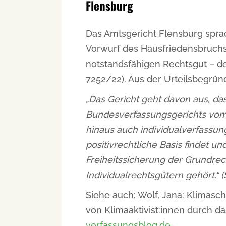
Flensburg
Das Amtsgericht Flensburg spr
Vorwurf des Hausfriedensbruchs 
notstandsfähigen Rechtsgut – d
7252/22). Aus der Urteilsbegrün
„Das Gericht geht davon aus, da
Bundesverfassungsgerichts vom 2
hinaus auch individualverfassun
positivrechtliche Basis findet u
Freiheitssicherung der Grundrec
Individualrechtsgütern gehört.“ (S
Siehe auch: Wolf, Jana: Klimasc
von Klimaaktivist:innen durch d
verfassungsblog.de