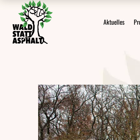
Alle Meldungen
Prote
Aktuelles
Pr
Ankündigungen
Prote
Aus den Protesten
Veröffentlichungen
Alle Meldungen
Videos
Ankündigungen
Pressemeldungen
Aus den Protes
Newsletter
Veröffentlichu
Videos
Pressemeldung
Newsletter