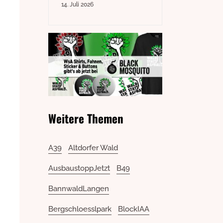
14. Juli 2026
Weitere Themen
A39
Altdorfer Wald
AusbaustoppJetzt
B49
BannwaldLangen
Bergschloesslpark
BlockIAA