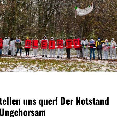
stellen uns quer! Der Notstand
n Ungehorsam