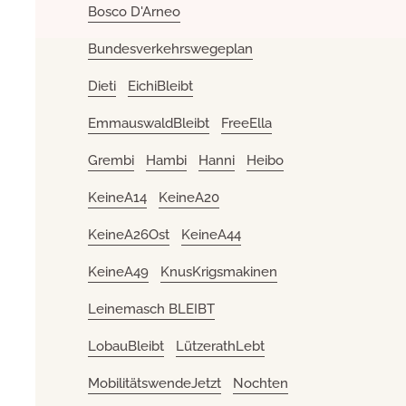
Bosco D'Arneo
Bundesverkehrswegeplan
Dieti
EichiBleibt
EmmauswaldBleibt
FreeElla
Grembi
Hambi
Hanni
Heibo
KeineA14
KeineA20
KeineA26Ost
KeineA44
KeineA49
KnusKrigsmakinen
Leinemasch BLEIBT
LobauBleibt
LützerathLebt
MobilitätswendeJetzt
Nochten