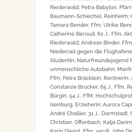
Riederwald; Petra Babylon, Pfar
Baumann-Schiechel, Reinheim; G
Tamara Bender, Ffm; Ulrike Bende
Catherine Beroud, 62 J., Ffm, A
Riederwald; Andreas Binder, Ffm,
Niederrad gegen die Flughafener
Studentin, Naturfreundejugend Fr
unmenschliche Autobahn; Manfred
Ffm; Petra Bräcklein, Rentnerin, 
Constanze Brucker, 65 J., Ffm, R
Bürgin, 54 J., FfM, Hochschulpr
Isenburg, Erzieherin; Aurora Cap
André Challier, 31 J., Darmstadt,
Christian, Offenbach; Katja Dari
Karin Dienst, Ffm, ver.di; John D