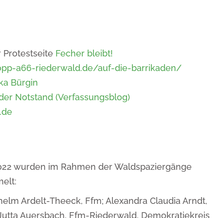
 Protestseite
Fecher bleibt!
topp-a66-riederwald.de/auf-die-barrikaden/
ika Bürgin
nder Notstand (Verfassungsblog)
.de
.2022 wurden im Rahmen der Waldspaziergänge
elt:
dhelm Ardelt-Theeck, Ffm; Alexandra Claudia Arndt,
; Jutta Auersbach, Ffm-Riederwald, Demokratiekreis