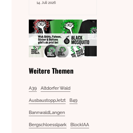
14. Juli 2026
Weitere Themen
A39
Altdorfer Wald
AusbaustoppJetzt
B49
BannwaldLangen
Bergschloesslpark
BlockIAA