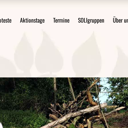
ste im Überblick
Mobilitätswende jetzt!
Über uns
oteste
Aktionstage
Termine
SOLIgruppen
Über u
st anmelden
FAQ Demoanmeldung
WsA-Mater
Aktionsideen
Aktionsleitfaden
Proteste im Überblick
Mobilitätswende jetzt!
Über 
Protest anmelden
FAQ Demoanmeldung
WsA-M
ten
Aktionsideen
ngen
Aktionsleitfaden
en