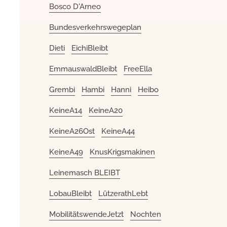
Bosco D'Arneo
Bundesverkehrswegeplan
Dieti
EichiBleibt
EmmauswaldBleibt
FreeElla
Grembi
Hambi
Hanni
Heibo
KeineA14
KeineA20
KeineA26Ost
KeineA44
KeineA49
KnusKrigsmakinen
Leinemasch BLEIBT
LobauBleibt
LützerathLebt
MobilitätswendeJetzt
Nochten