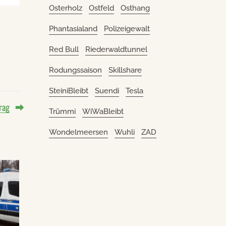
Osterholz
Ostfeld
Osthang
Phantasialand
Polizeigewalt
Red Bull
Riederwaldtunnel
Rodungssaison
Skillshare
SteiniBleibt
Suendi
Tesla
rag
Trümmi
WiWaBleibt
Wondelmeersen
Wuhli
ZAD