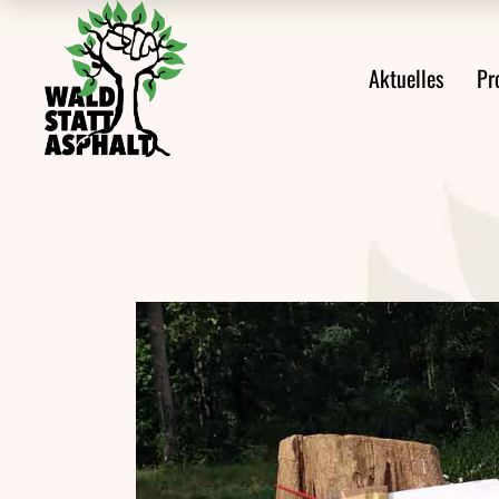
Alle Meldungen
Prote
Aktuelles
Pr
Ankündigungen
Prote
Aus den Protesten
Veröffentlichungen
Alle Meldungen
Videos
Ankündigungen
Pressemeldungen
Aus den Protes
Newsletter
Veröffentlichu
Videos
Pressemeldung
Newsletter