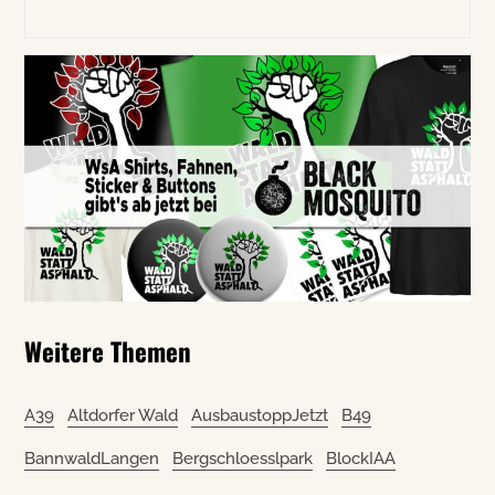
Weitere Themen
A39
Altdorfer Wald
AusbaustoppJetzt
B49
BannwaldLangen
Bergschloesslpark
BlockIAA