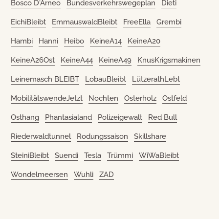
Bosco D'Arneo
Bundesverkehrswegeplan
Dieti
EichiBleibt
EmmauswaldBleibt
FreeElla
Grembi
Hambi
Hanni
Heibo
KeineA14
KeineA20
KeineA26Ost
KeineA44
KeineA49
KnusKrigsmakinen
Leinemasch BLEIBT
LobauBleibt
LützerathLebt
MobilitätswendeJetzt
Nochten
Osterholz
Ostfeld
Osthang
Phantasialand
Polizeigewalt
Red Bull
Riederwaldtunnel
Rodungssaison
Skillshare
SteiniBleibt
Suendi
Tesla
Trümmi
WiWaBleibt
Wondelmeersen
Wuhli
ZAD