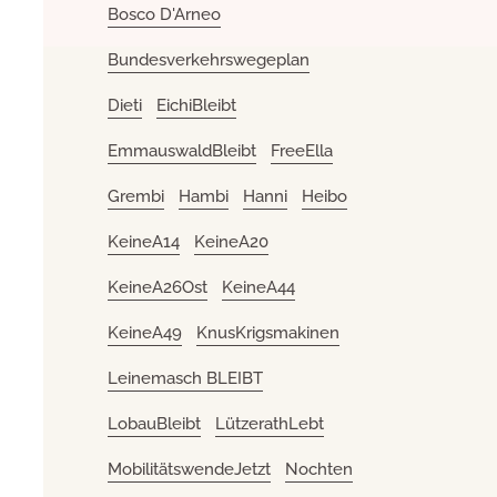
Bosco D'Arneo
Bundesverkehrswegeplan
Dieti
EichiBleibt
EmmauswaldBleibt
FreeElla
Grembi
Hambi
Hanni
Heibo
KeineA14
KeineA20
KeineA26Ost
KeineA44
KeineA49
KnusKrigsmakinen
Leinemasch BLEIBT
LobauBleibt
LützerathLebt
MobilitätswendeJetzt
Nochten