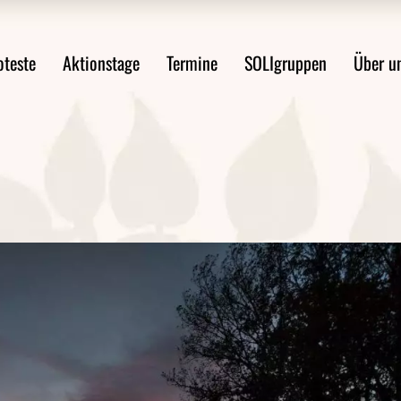
ste im Überblick
Mobilitätswende jetzt!
Über uns
oteste
Aktionstage
Termine
SOLIgruppen
Über u
st anmelden
FAQ Demoanmeldung
WsA-Mater
Aktionsideen
Aktionsleitfaden
Proteste im Überblick
Mobilitätswende jetzt!
Über 
Protest anmelden
FAQ Demoanmeldung
WsA-M
ten
Aktionsideen
ngen
Aktionsleitfaden
en