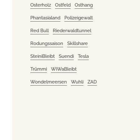
Osterholz
Ostfeld
Osthang
Phantasialand
Polizeigewalt
Red Bull
Riederwaldtunnel
Rodungssaison
Skillshare
SteiniBleibt
Suendi
Tesla
Trümmi
WiWaBleibt
Wondelmeersen
Wuhli
ZAD