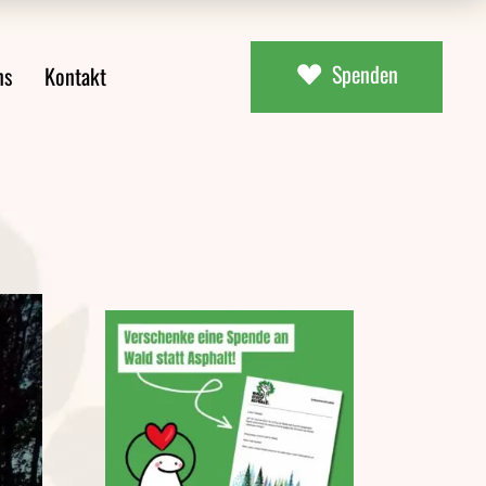
Spenden
ns
Kontakt
ial
uns
aterial