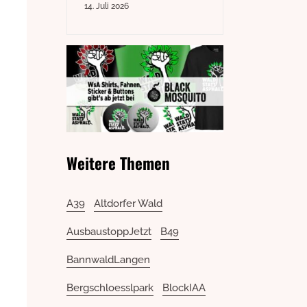
14. Juli 2026
Weitere Themen
A39
Altdorfer Wald
AusbaustoppJetzt
B49
BannwaldLangen
Bergschloesslpark
BlockIAA