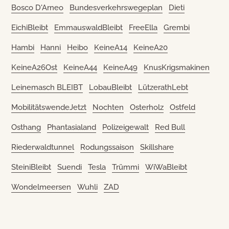
Bosco D'Arneo
Bundesverkehrswegeplan
Dieti
EichiBleibt
EmmauswaldBleibt
FreeElla
Grembi
Hambi
Hanni
Heibo
KeineA14
KeineA20
KeineA26Ost
KeineA44
KeineA49
KnusKrigsmakinen
Leinemasch BLEIBT
LobauBleibt
LützerathLebt
MobilitätswendeJetzt
Nochten
Osterholz
Ostfeld
Osthang
Phantasialand
Polizeigewalt
Red Bull
Riederwaldtunnel
Rodungssaison
Skillshare
SteiniBleibt
Suendi
Tesla
Trümmi
WiWaBleibt
Wondelmeersen
Wuhli
ZAD