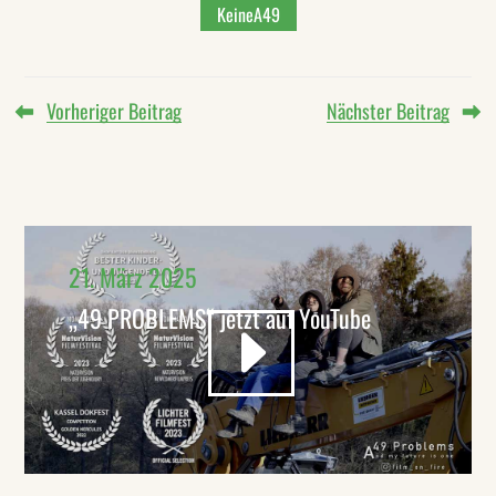
KeineA49
Vorheriger Beitrag
Nächster Beitrag
21. März 2025
„49 PROBLEMS“ jetzt auf YouTube