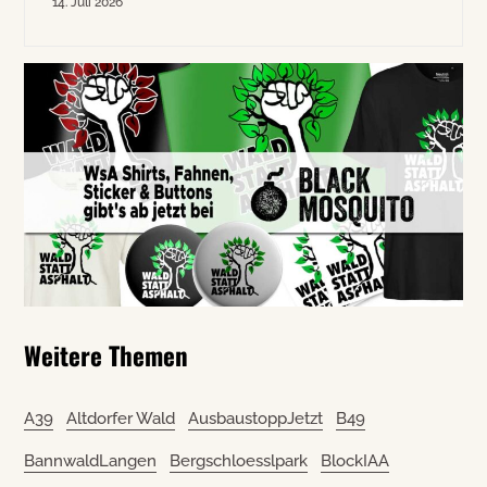
14. Juli 2026
Weitere Themen
A39
Altdorfer Wald
AusbaustoppJetzt
B49
BannwaldLangen
Bergschloesslpark
BlockIAA