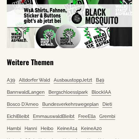
Weitere Themen
A39
Altdorfer Wald
AusbaustoppJetzt
B49
BannwaldLangen
Bergschloesslpark
BlockIAA
Bosco D'Arneo
Bundesverkehrswegeplan
Dieti
EichiBleibt
EmmauswaldBleibt
FreeElla
Grembi
Hambi
Hanni
Heibo
KeineA14
KeineA20