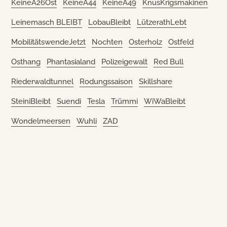
KeineA26Ost
KeineA44
KeineA49
KnusKrigsmakinen
Leinemasch BLEIBT
LobauBleibt
LützerathLebt
MobilitätswendeJetzt
Nochten
Osterholz
Ostfeld
Osthang
Phantasialand
Polizeigewalt
Red Bull
Riederwaldtunnel
Rodungssaison
Skillshare
SteiniBleibt
Suendi
Tesla
Trümmi
WiWaBleibt
Wondelmeersen
Wuhli
ZAD