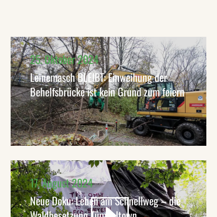
25. Oktober 2024
Leinemasch BLEIBT: Einweihung der
Behelfsbrücke ist kein Grund zum feiern
17. August 2024
Neue Doku: Leben am Schnellweg – die
Waldbesetzung Tümpeltown