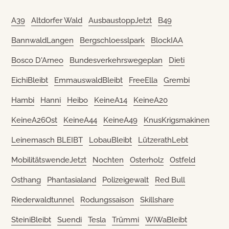
A39
Altdorfer Wald
AusbaustoppJetzt
B49
BannwaldLangen
Bergschloesslpark
BlockIAA
Bosco D'Arneo
Bundesverkehrswegeplan
Dieti
EichiBleibt
EmmauswaldBleibt
FreeElla
Grembi
Hambi
Hanni
Heibo
KeineA14
KeineA20
KeineA26Ost
KeineA44
KeineA49
KnusKrigsmakinen
Leinemasch BLEIBT
LobauBleibt
LützerathLebt
MobilitätswendeJetzt
Nochten
Osterholz
Ostfeld
Osthang
Phantasialand
Polizeigewalt
Red Bull
Riederwaldtunnel
Rodungssaison
Skillshare
SteiniBleibt
Suendi
Tesla
Trümmi
WiWaBleibt