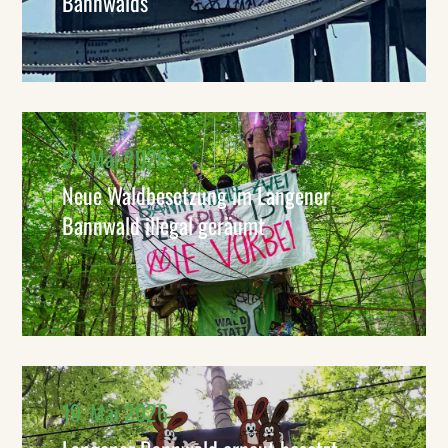
Bannwalds
21. Mai 2026
Neue Waldbesetzung im Langener
Bannwald illegal geräumt
19. Mai 2026