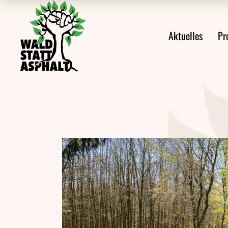
Alle Meldungen
Prote
Aktuelles
Pr
Ankündigungen
Prote
Aus den Protesten
Veröffentlichungen
Alle Meldungen
Videos
Ankündigungen
Pressemeldungen
Aus den Protes
Newsletter
Veröffentlichu
Videos
Pressemeldung
Newsletter