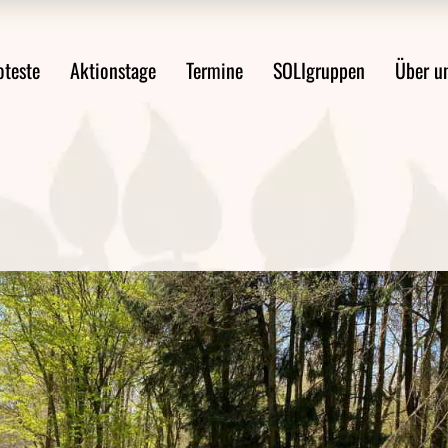
ste im Überblick
Mobilitätswende jetzt!
Über uns
oteste
Aktionstage
Termine
SOLIgruppen
Über u
st anmelden
FAQ Demoanmeldung
WsA-Mater
Aktionsideen
Aktionsleitfaden
Proteste im Überblick
Mobilitätswende jetzt!
Über 
Protest anmelden
FAQ Demoanmeldung
WsA-M
ten
Aktionsideen
ngen
Aktionsleitfaden
en