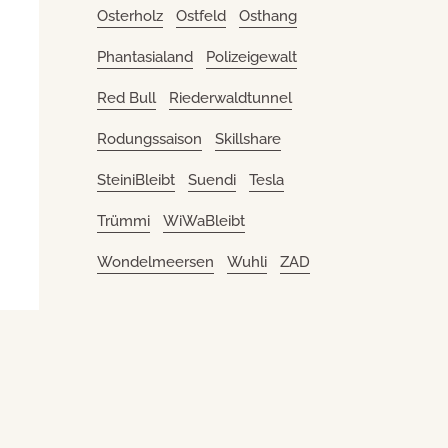
Osterholz
Ostfeld
Osthang
Phantasialand
Polizeigewalt
Red Bull
Riederwaldtunnel
Rodungssaison
Skillshare
SteiniBleibt
Suendi
Tesla
Trümmi
WiWaBleibt
Wondelmeersen
Wuhli
ZAD