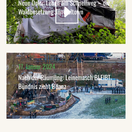
Neue Doku: Leben am Schnellweg – die
Waldbesetzung Tümpeltown
17. Januar 2024
Nach der Räumung: Leinemasch BLEIBT
Bündnis zieht Bilanz