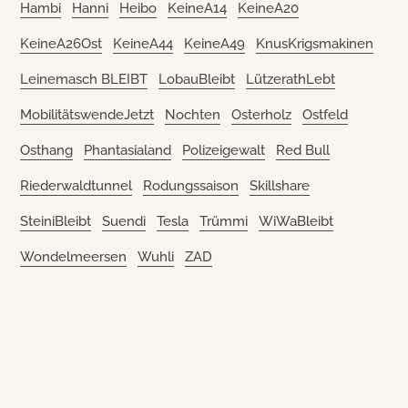
Hambi
Hanni
Heibo
KeineA14
KeineA20
KeineA26Ost
KeineA44
KeineA49
KnusKrigsmakinen
Leinemasch BLEIBT
LobauBleibt
LützerathLebt
MobilitätswendeJetzt
Nochten
Osterholz
Ostfeld
Osthang
Phantasialand
Polizeigewalt
Red Bull
Riederwaldtunnel
Rodungssaison
Skillshare
SteiniBleibt
Suendi
Tesla
Trümmi
WiWaBleibt
Wondelmeersen
Wuhli
ZAD