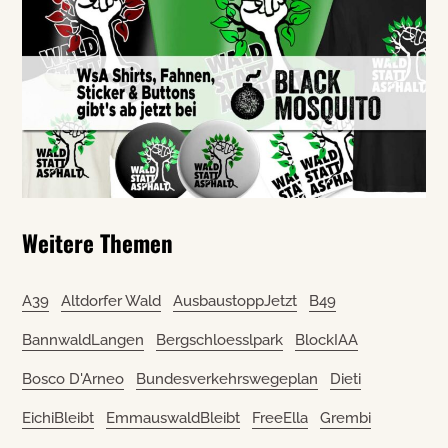
Weitere Themen
A39
Altdorfer Wald
AusbaustoppJetzt
B49
BannwaldLangen
Bergschloesslpark
BlockIAA
Bosco D'Arneo
Bundesverkehrswegeplan
Dieti
EichiBleibt
EmmauswaldBleibt
FreeElla
Grembi