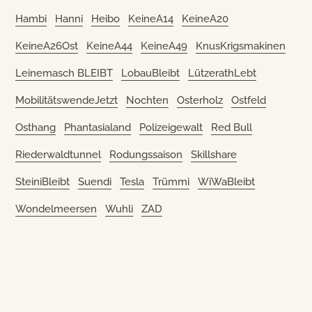
Hambi
Hanni
Heibo
KeineA14
KeineA20
KeineA26Ost
KeineA44
KeineA49
KnusKrigsmakinen
Leinemasch BLEIBT
LobauBleibt
LützerathLebt
MobilitätswendeJetzt
Nochten
Osterholz
Ostfeld
Osthang
Phantasialand
Polizeigewalt
Red Bull
Riederwaldtunnel
Rodungssaison
Skillshare
SteiniBleibt
Suendi
Tesla
Trümmi
WiWaBleibt
Wondelmeersen
Wuhli
ZAD