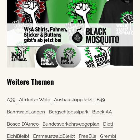
Weitere Themen
A39
Altdorfer Wald
AusbaustoppJetzt
B49
BannwaldLangen
Bergschloesslpark
BlockIAA
Bosco D'Arneo
Bundesverkehrswegeplan
Dieti
EichiBleibt
EmmauswaldBleibt
FreeElla
Grembi