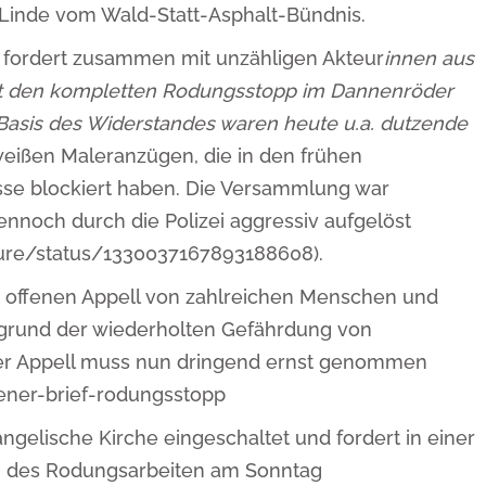
 Linde vom Wald-Statt-Asphalt-Bündnis.
 fordert zusammen mit unzähligen Akteur
innen aus
aft den kompletten Rodungsstopp im Dannenröder
e Basis des Widerstandes waren heute u.a. dutzende
weißen Maleranzügen, die in den frühen
se blockiert haben. Die Versammlung war
nnoch durch die Polizei aggressiv aufgelöst
uture/status/1330037167893188608).
em offenen Appell von zahlreichen Menschen und
ufgrund der wiederholten Gefährdung von
er Appell muss nun dringend ernst genommen
fener-brief-rodungsstopp
ngelische Kirche eingeschaltet und fordert in einer
ng des Rodungsarbeiten am Sonntag