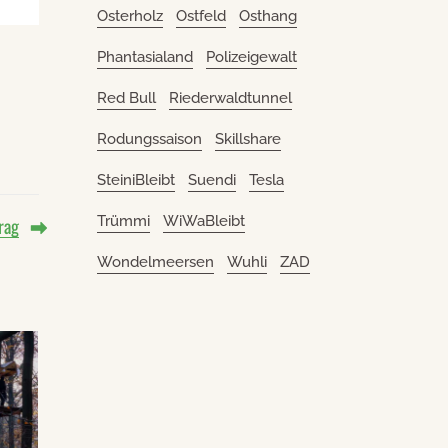
Osterholz
Ostfeld
Osthang
Phantasialand
Polizeigewalt
Red Bull
Riederwaldtunnel
Rodungssaison
Skillshare
SteiniBleibt
Suendi
Tesla
Trümmi
WiWaBleibt
rag
Wondelmeersen
Wuhli
ZAD