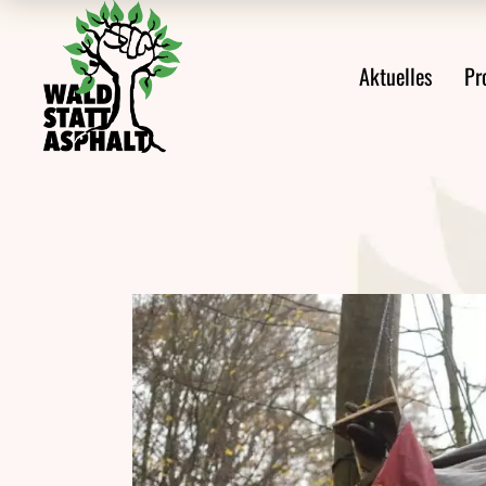
Alle Meldungen
Prote
Aktuelles
Pr
Ankündigungen
Prote
Aus den Protesten
Veröffentlichungen
Alle Meldungen
Videos
Ankündigungen
Pressemeldungen
Aus den Protes
Newsletter
Veröffentlichu
Videos
Pressemeldung
Newsletter