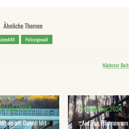
Ähnliche Themen
KeineA49
Polizeigewalt
Nächster Beit
19. März 2025
2. November 2024
Aktion am Danni: Mit
„Auf den Bäumen um