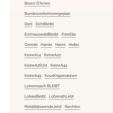
Bosco D'Arneo
Bundesverkehrswegeplan
Dieti
EichiBleibt
EmmauswaldBleibt
FreeElla
Grembi
Hambi
Hanni
Heibo
KeineA14
KeineA20
KeineA26Ost
KeineA44
KeineA49
KnusKrigsmakinen
Leinemasch BLEIBT
LobauBleibt
LützerathLebt
MobilitätswendeJetzt
Nochten