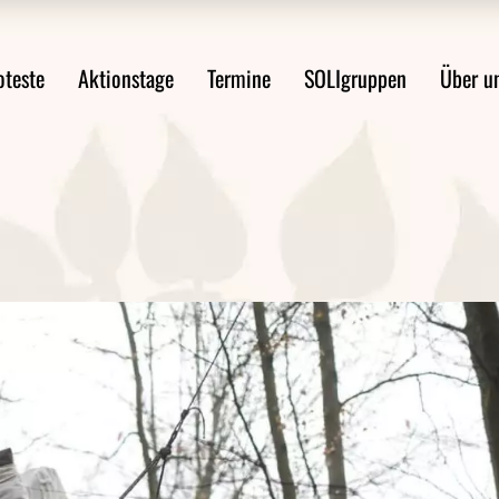
ste im Überblick
Mobilitätswende jetzt!
Über uns
oteste
Aktionstage
Termine
SOLIgruppen
Über u
st anmelden
FAQ Demoanmeldung
WsA-Mater
Aktionsideen
Aktionsleitfaden
Proteste im Überblick
Mobilitätswende jetzt!
Über 
Protest anmelden
FAQ Demoanmeldung
WsA-M
ten
Aktionsideen
ngen
Aktionsleitfaden
en