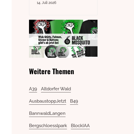
14. Juli 2026
Weitere Themen
A39
Altdorfer Wald
AusbaustoppJetzt
B49
BannwaldLangen
Bergschloesslpark
BlockIAA