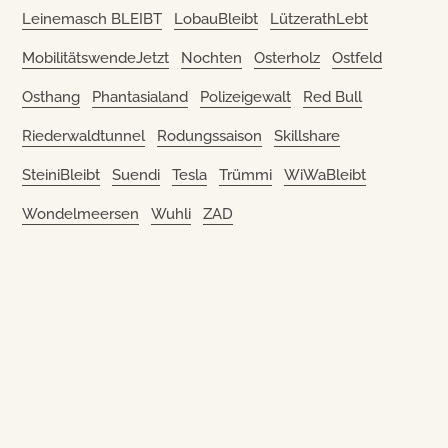
Leinemasch BLEIBT
LobauBleibt
LützerathLebt
MobilitätswendeJetzt
Nochten
Osterholz
Ostfeld
Osthang
Phantasialand
Polizeigewalt
Red Bull
Riederwaldtunnel
Rodungssaison
Skillshare
SteiniBleibt
Suendi
Tesla
Trümmi
WiWaBleibt
Wondelmeersen
Wuhli
ZAD