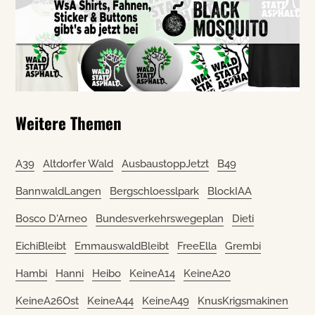
Weitere Themen
A39
Altdorfer Wald
AusbaustoppJetzt
B49
BannwaldLangen
Bergschloesslpark
BlockIAA
Bosco D'Arneo
Bundesverkehrswegeplan
Dieti
EichiBleibt
EmmauswaldBleibt
FreeElla
Grembi
Hambi
Hanni
Heibo
KeineA14
KeineA20
KeineA26Ost
KeineA44
KeineA49
KnusKrigsmakinen