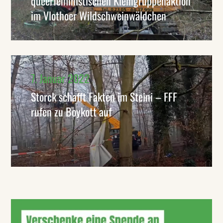
queerfeministischen Kleingruppenaktion
im Vlothoer Wildschweinwäldchen
7. Januar 2022
Storck schafft Fakten im Steini – FFF
rufen zu Boykott auf