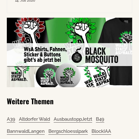
14. Juli 2026
Weitere Themen
A39
Altdorfer Wald
AusbaustoppJetzt
B49
BannwaldLangen
Bergschloesslpark
BlockIAA