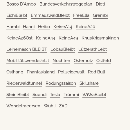
Bosco D'Arneo
Bundesverkehrswegeplan
Dieti
EichiBleibt
EmmauswaldBleibt
FreeElla
Grembi
Hambi
Hanni
Heibo
KeineA14
KeineA20
KeineA26Ost
KeineA44
KeineA49
KnusKrigsmakinen
Leinemasch BLEIBT
LobauBleibt
LützerathLebt
MobilitätswendeJetzt
Nochten
Osterholz
Ostfeld
Osthang
Phantasialand
Polizeigewalt
Red Bull
Riederwaldtunnel
Rodungssaison
Skillshare
SteiniBleibt
Suendi
Tesla
Trümmi
WiWaBleibt
Wondelmeersen
Wuhli
ZAD