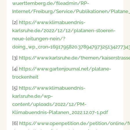
wuerttemberg.de/fileadmin/RP-
Internet/Freiburg/Service/Publikationen/Platane_
[2]
https://www.klimabuendnis-
karlsruhe.de/2022/12/12/platanen-stoeren-
neue-leitungen-nein/?
doing_wp_cron=1691795820.3789479732513427734
[3]
https://www.karlsruhe.de/themen/kaiserstrass
[4]
https://www.gartenjournal.net/platane-
trockenheit
[5]
https://www.klimabuendnis-
karlsruhe.de/wp-
content/uploads/2022/12/PM-
Klimabuendnis-Platanen_2022.12.07-1.pdf
[6]
https://www.openpetition.de/petition/online/f