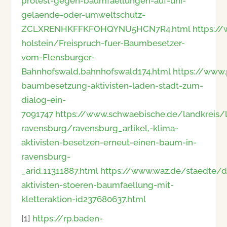
protest-gegen-baumfaellungen-auf-uni-
gelaende-oder-umweltschutz-
ZCLXRENHKFFKFOHQYNU5HCN7R4.html
https:/
holstein/Freispruch-fuer-Baumbesetzer-
vom-Flensburger-
Bahnhofswald,bahnhofswald174.html
https://www.
baumbesetzung-aktivisten-laden-stadt-zum-
dialog-ein-
7091747
https://www.schwaebische.de/landkreis/l
ravensburg/ravensburg_artikel,-klima-
aktivisten-besetzen-erneut-einen-baum-in-
ravensburg-
_arid,11311887.html
https://www.waz.de/staedte/
aktivisten-stoeren-baumfaellung-mit-
kletteraktion-id237680637.html
[1]
https://rp.baden-