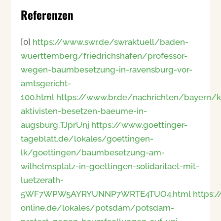
Referenzen
[0]
https://www.swr.de/swraktuell/baden-
wuerttemberg/friedrichshafen/professor-
wegen-baumbesetzung-in-ravensburg-vor-
amtsgericht-
100.html
https://www.br.de/nachrichten/bayern/
aktivisten-besetzen-baeume-in-
augsburg,TJprUnj
https://www.goettinger-
tageblatt.de/lokales/goettingen-
lk/goettingen/baumbesetzung-am-
wilhelmsplatz-in-goettingen-solidaritaet-mit-
luetzerath-
5WF7WPW5AYRYUNNP7WRTE4TUO4.html
https:
online.de/lokales/potsdam/potsdam-