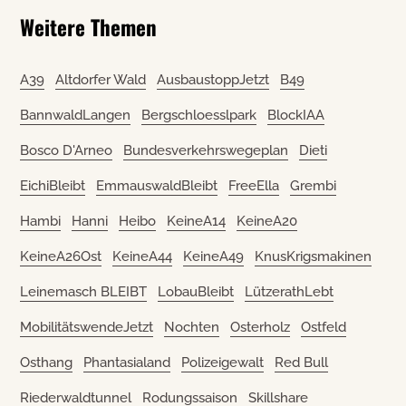
Weitere Themen
A39
Altdorfer Wald
AusbaustoppJetzt
B49
BannwaldLangen
Bergschloesslpark
BlockIAA
Bosco D'Arneo
Bundesverkehrswegeplan
Dieti
EichiBleibt
EmmauswaldBleibt
FreeElla
Grembi
Hambi
Hanni
Heibo
KeineA14
KeineA20
KeineA26Ost
KeineA44
KeineA49
KnusKrigsmakinen
Leinemasch BLEIBT
LobauBleibt
LützerathLebt
MobilitätswendeJetzt
Nochten
Osterholz
Ostfeld
Osthang
Phantasialand
Polizeigewalt
Red Bull
Riederwaldtunnel
Rodungssaison
Skillshare