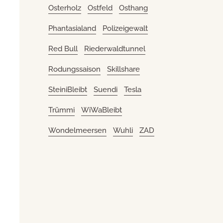
Osterholz
Ostfeld
Osthang
Phantasialand
Polizeigewalt
Red Bull
Riederwaldtunnel
Rodungssaison
Skillshare
SteiniBleibt
Suendi
Tesla
Trümmi
WiWaBleibt
Wondelmeersen
Wuhli
ZAD