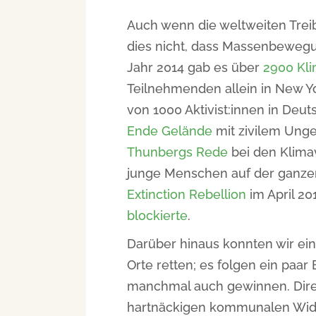
Auch wenn die weltweiten Tre
dies nicht, dass Massenbewegu
Jahr 2014 gab es über
2900 Kl
Teilnehmenden allein in New Y
von 1000 Aktivist:innen in Deut
Ende Gelände
mit zivilem Ung
Thunbergs Rede
bei den Klimav
junge Menschen auf der ganzen 
Extinction Rebellion
im April 2
blockierte
.
Darüber hinaus konnten wir ein
Orte retten; es folgen ein paar 
manchmal auch gewinnen. Direk
hartnäckigen kommunalen Wid