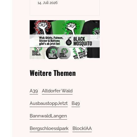
14. Juli 2026
Weitere Themen
A39
Altdorfer Wald
AusbaustoppJetzt
B49
BannwaldLangen
Bergschloesslpark
BlockIAA