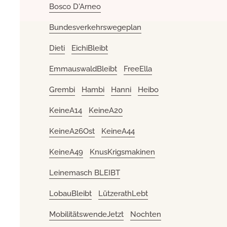
Bosco D'Arneo
Bundesverkehrswegeplan
Dieti
EichiBleibt
EmmauswaldBleibt
FreeElla
Grembi
Hambi
Hanni
Heibo
KeineA14
KeineA20
KeineA26Ost
KeineA44
KeineA49
KnusKrigsmakinen
Leinemasch BLEIBT
LobauBleibt
LützerathLebt
MobilitätswendeJetzt
Nochten