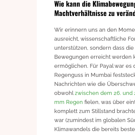
Wie kann die Klimabewegung
Machtverhältnisse zu verän
Wir erinnern uns an den Moment
ausreicht, wissenschaftliche 
unterstützen, sondern dass di
Bewegungen erreicht werden ka
ermöglichen. Für Payal war es d
Regenguss in Mumbai feststeckt
Nachrichten wie die Übersch
obwohl
zwischen dem 26. und 2
mm Regen
fielen, was über ei
komplett zum Stillstand brach
war (zumindest im globalen Sü
Klimawandels die bereits beste