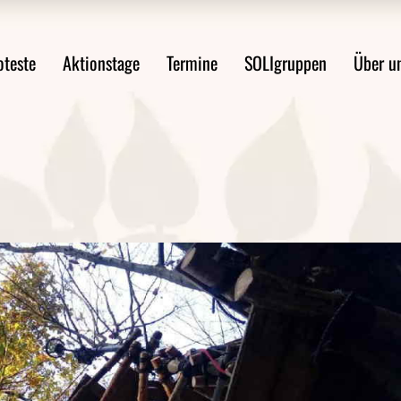
ste im Überblick
Mobilitätswende jetzt!
Über uns
oteste
Aktionstage
Termine
SOLIgruppen
Über u
st anmelden
FAQ Demoanmeldung
WsA-Mater
Aktionsideen
Aktionsleitfaden
Proteste im Überblick
Mobilitätswende jetzt!
Über 
Protest anmelden
FAQ Demoanmeldung
WsA-M
ten
Aktionsideen
ngen
Aktionsleitfaden
en