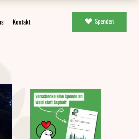
Spenden
ns
Kontakt
ial
uns
aterial