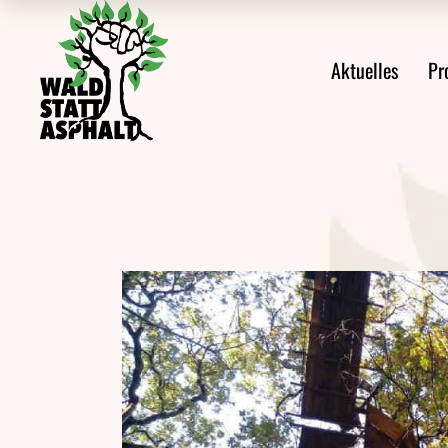
Alle Meldungen
Prote
Aktuelles
Pr
Ankündigungen
Prote
Aus den Protesten
Veröffentlichungen
Alle Meldungen
Videos
Ankündigungen
Pressemeldungen
Aus den Protes
Newsletter
Veröffentlichu
Videos
Pressemeldung
Newsletter