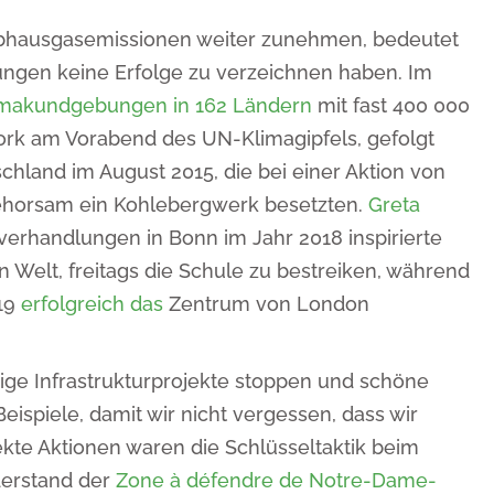
ibhausgasemissionen weiter zunehmen, bedeutet
ngen keine Erfolge zu verzeichnen haben. Im
imakundgebungen in 162 Ländern
mit fast 400 000
ork am Vorabend des UN-Klimagipfels, gefolgt
schland im August 2015, die bei einer Aktion von
ehorsam ein Kohlebergwerk besetzten.
Greta
erhandlungen in Bonn im Jahr 2018 inspirierte
Welt, freitags die Schule zu bestreiken, während
019
erfolgreich das
Zentrum von London
ige Infrastrukturprojekte stoppen und schöne
Beispiele, damit wir nicht vergessen, dass wir
te Aktionen waren die Schlüsseltaktik beim
erstand der
Zone à défendre de Notre-Dame-