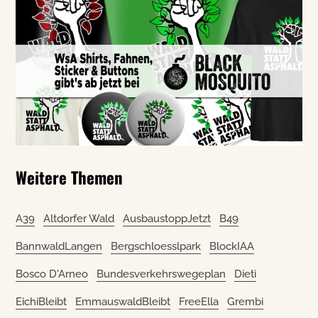
Weitere Themen
A39
Altdorfer Wald
AusbaustoppJetzt
B49
BannwaldLangen
Bergschloesslpark
BlockIAA
Bosco D'Arneo
Bundesverkehrswegeplan
Dieti
EichiBleibt
EmmauswaldBleibt
FreeElla
Grembi