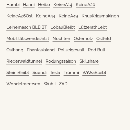
Hambi
Hanni
Heibo
KeineA14
KeineA20
KeineA26Ost
KeineA44
KeineA49
KnusKrigsmakinen
Leinemasch BLEIBT
LobauBleibt
LützerathLebt
MobilitätswendeJetzt
Nochten
Osterholz
Ostfeld
Osthang
Phantasialand
Polizeigewalt
Red Bull
Riederwaldtunnel
Rodungssaison
Skillshare
SteiniBleibt
Suendi
Tesla
Trümmi
WiWaBleibt
Wondelmeersen
Wuhli
ZAD