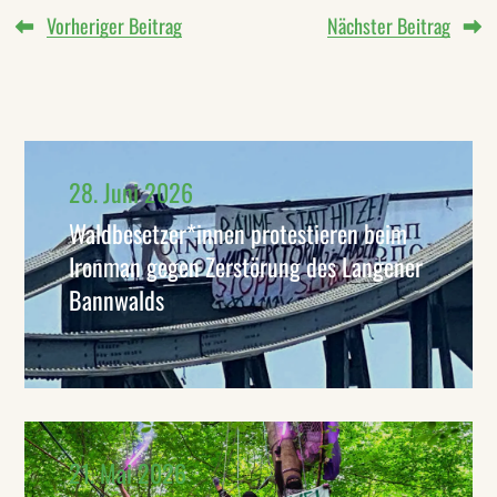
Vorheriger Beitrag
Nächster Beitrag
28. Juni 2026
Waldbesetzer*innen protestieren beim
Ironman gegen Zerstörung des Langener
Bannwalds
21. Mai 2026