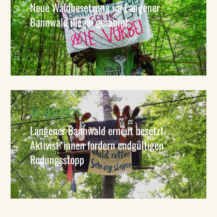
Neue Waldbesetzung im Langener
Bannwald illegal geräumt
19. Mai 2026
Langener Bannwald erneut besetzt.
Aktivist*innen fordern endgültigen
Rodungsstopp